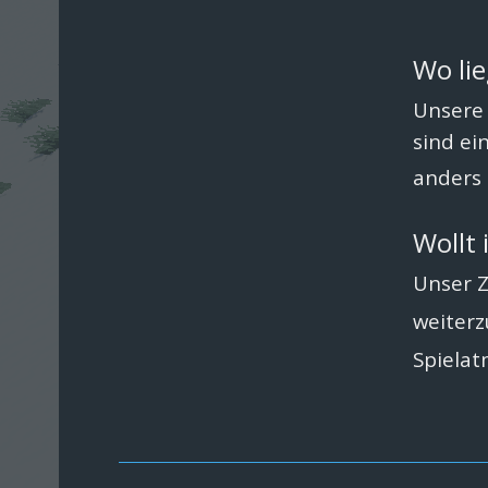
Wo lie
Unsere 
sind ei
anders 
Wollt 
Unser Z
weiterz
Spielat