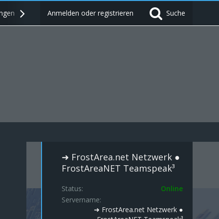
ngen
FORUM
Anmelden oder registrieren
NEWS
Suche
➜ FrostArea.net Netzwerk ●
FrostAreaNET Teamspeak³
Status
Online
Servername
➜ FrostArea.net Netzwerk ●