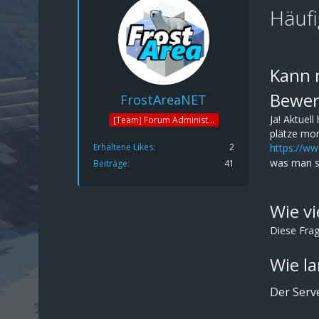
Häufi
Kann m
Bewer
FrostAreaNET
Ja! Aktuel
[Team] Forum Administrator
plätze mom
Erhaltene Likes
2
https://w
was man s
Beiträge
41
Wie vi
Diese Frag
Wie la
Der Serv