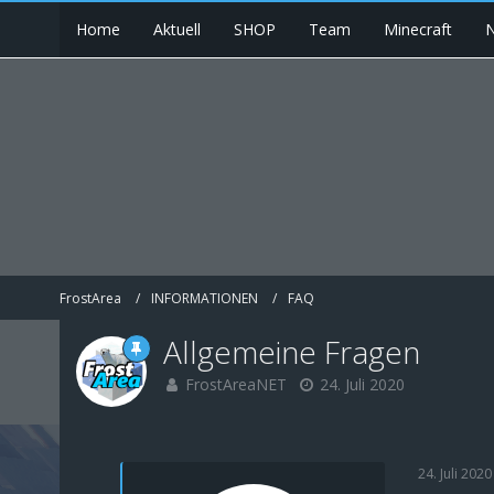
Home
Aktuell
SHOP
Team
Minecraft
N
FrostArea
INFORMATIONEN
FAQ
Allgemeine Fragen
FrostAreaNET
24. Juli 2020
24. Juli 2020