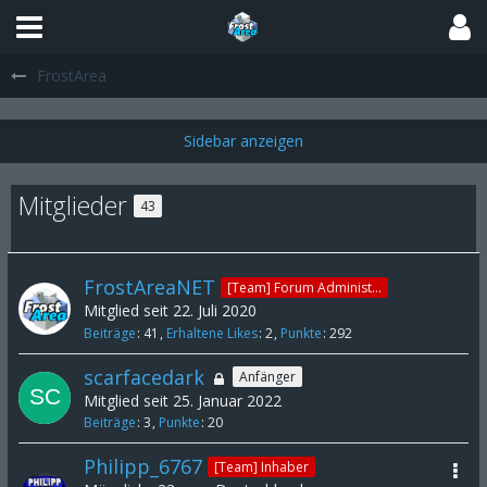
FrostArea
Mitglieder
43
FrostAreaNET
[Team] Forum Administrator
Mitglied seit 22. Juli 2020
Beiträge
41
Erhaltene Likes
2
Punkte
292
scarfacedark
Anfänger
Mitglied seit 25. Januar 2022
Beiträge
3
Punkte
20
Philipp_6767
[Team] Inhaber