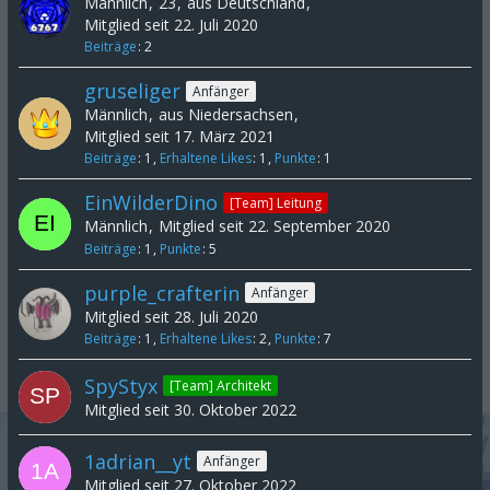
Männlich
23
aus Deutschland
Mitglied seit 22. Juli 2020
Beiträge
2
gruseliger
Anfänger
Männlich
aus Niedersachsen
Mitglied seit 17. März 2021
Beiträge
1
Erhaltene Likes
1
Punkte
1
EinWilderDino
[Team] Leitung
Männlich
Mitglied seit 22. September 2020
Beiträge
1
Punkte
5
purple_crafterin
Anfänger
Mitglied seit 28. Juli 2020
Beiträge
1
Erhaltene Likes
2
Punkte
7
SpyStyx
[Team] Architekt
Mitglied seit 30. Oktober 2022
1adrian__yt
Anfänger
Mitglied seit 27. Oktober 2022