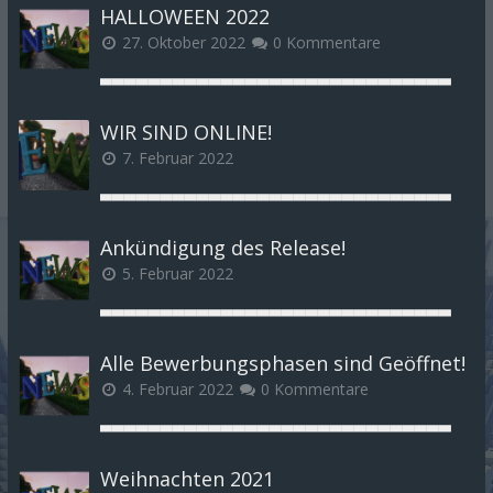
HALLOWEEN 2022
27. Oktober 2022
0 Kommentare
▃▃▃▃▃▃▃▃▃▃▃▃▃▃▃▃▃▃▃▃▃▃▃▃▃▃▃▃▃
WIR SIND ONLINE!
7. Februar 2022
▃▃▃▃▃▃▃▃▃▃▃▃▃▃▃▃▃▃▃▃▃▃▃▃▃▃▃▃▃
Ankündigung des Release!
5. Februar 2022
▃▃▃▃▃▃▃▃▃▃▃▃▃▃▃▃▃▃▃▃▃▃▃▃▃▃▃▃▃
Alle Bewerbungsphasen sind Geöffnet!
4. Februar 2022
0 Kommentare
▃▃▃▃▃▃▃▃▃▃▃▃▃▃▃▃▃▃▃▃▃▃▃▃▃▃▃▃▃
Weihnachten 2021