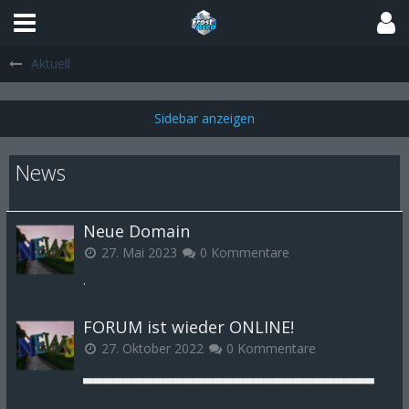
Aktuell
News
Neue Domain
27. Mai 2023
0 Kommentare
.
FORUM ist wieder ONLINE!
27. Oktober 2022
0 Kommentare
▃▃▃▃▃▃▃▃▃▃▃▃▃▃▃▃▃▃▃▃▃▃▃▃▃▃▃▃▃