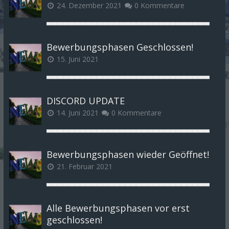
24. Dezember 2021
0 Kommentare
▃▃▃▃▃▃▃▃▃▃▃▃▃▃▃▃▃▃▃▃▃▃▃▃▃▃▃▃▃
Bewerbungsphasen Geschlossen!
15. Juni 2021
▃▃▃▃▃▃▃▃▃▃▃▃▃▃▃▃▃▃▃▃▃▃▃▃▃▃▃▃▃
DISCORD UPDATE
14. Juni 2021
0 Kommentare
▃▃▃▃▃▃▃▃▃▃▃▃▃▃▃▃▃▃▃▃▃▃▃▃▃▃▃▃▃
Bewerbungsphasen wieder Geöffnet!
21. Februar 2021
▃▃▃▃▃▃▃▃▃▃▃▃▃▃▃▃▃▃▃▃▃▃▃▃▃▃▃▃▃
Alle Bewerbungsphasen vor erst
geschlossen!