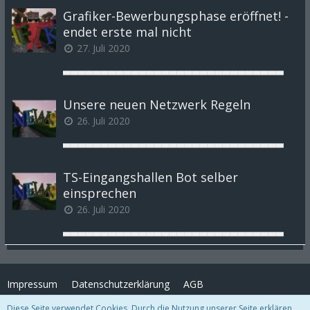
Grafiker-Bewerbungsphase eröffnet! -
endet erste mal nicht
27. Juli 2020
▃▃▃▃▃▃▃▃▃▃▃▃▃▃▃▃▃▃▃▃▃▃▃▃▃▃▃▃▃
Unsere neuen Netzwerk Regeln
26. Juli 2020
▃▃▃▃▃▃▃▃▃▃▃▃▃▃▃▃▃▃▃▃▃▃▃▃▃▃▃▃▃
TS-Eingangshallen Bot selber
einsprechen
26. Juli 2020
▃▃▃▃▃▃▃▃▃▃▃▃▃▃▃▃▃▃▃▃▃▃▃▃▃▃▃▃▃
Impressum
Datenschutzerklärung
AGB
Diese Seite verwendet Cookies. Durch die Nutzung unserer Seite erklären