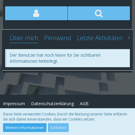
Über mich
Pinnwand
Letzte Aktivitäten
Li
Der Benutzer hat noch keine für Sie sichtbaren
Informationen hinterlegt.
Impressum
Datenschutzerklärung
AGB
Diese Seite verwendet Cookies. Durch die Nutzung unserer Seite erklären
Sie sich damit einverstanden, dass wir Cookies setzen.
Copyright
© FrostArea.net
2026
Community-Software:
WoltLab Suite™
Weitere Informationen
Schließen