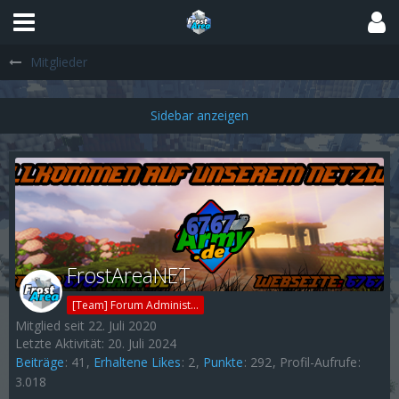
Mitglieder
FrostAreaNET
[Team] Forum Administrator
Mitglied seit 22. Juli 2020
Letzte Aktivität:
20. Juli 2024
Beiträge
41
Erhaltene Likes
2
Punkte
292
Profil-Aufrufe
3.018