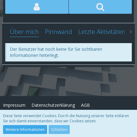
Über mich
Pinnwand
Letzte Aktivitäten
Li
Der Benutzer hat noch keine für Sie sichtbaren
Informationen hinterlegt.
Impressum
Datenschutzerklärung
AGB
Diese Seite verwendet Cookies. Durch die Nutzung unserer Seite erklären
Sie sich damit einverstanden, dass wir Cookies setzen.
Copyright
© FrostArea.net
2026
Community-Software:
WoltLab Suite™
Weitere Informationen
Schließen