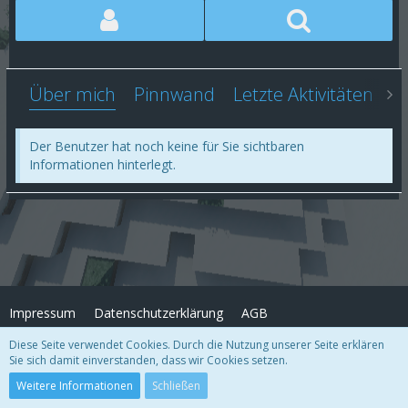
Über mich
Pinnwand
Letzte Aktivitäten
Li
Der Benutzer hat noch keine für Sie sichtbaren
Informationen hinterlegt.
Impressum
Datenschutzerklärung
AGB
Diese Seite verwendet Cookies. Durch die Nutzung unserer Seite erklären
Sie sich damit einverstanden, dass wir Cookies setzen.
Copyright
© FrostArea.net
2026
Community-Software:
WoltLab Suite™
Weitere Informationen
Schließen