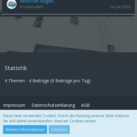
Minecraft-Regeln
FrostAreaNET
24. Juli 2020
Statistik
4 Themen
4 Beiträge (0 Beiträge pro Tag)
Impressum
Datenschutzerklärung
AGB
Diese Seite verwendet Cookies. Durch die Nutzung unserer Seite erklären
Sie sich damit einverstanden, dass wir Cookies setzen.
Copyright
© FrostArea.net
2026
Community-Software:
WoltLab Suite™
Weitere Informationen
Schließen