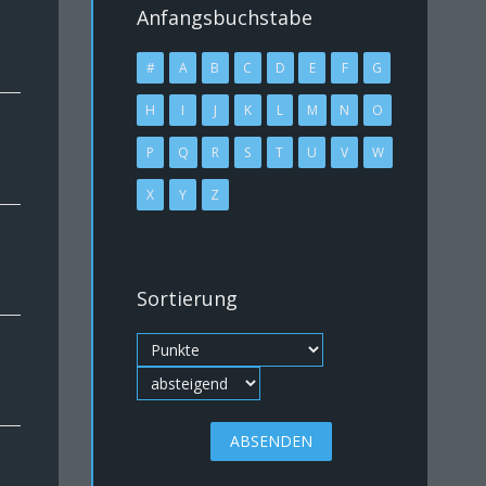
Anfangsbuchstabe
#
A
B
C
D
E
F
G
H
I
J
K
L
M
N
O
P
Q
R
S
T
U
V
W
X
Y
Z
Sortierung