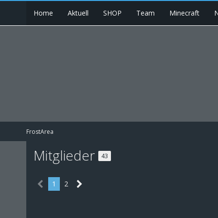
Home
Aktuell
SHOP
Team
Minecraft
N
FrostArea
Mitglieder
43
1
2