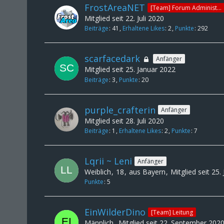
FrostAreaNET
[Team] Forum Administrator
Mitglied seit 22. Juli 2020
Beiträge
41
Erhaltene Likes
2
Punkte
292
scarfacedark
Anfänger
Mitglied seit 25. Januar 2022
Beiträge
3
Punkte
20
purple_crafterin
Anfänger
Mitglied seit 28. Juli 2020
Beiträge
1
Erhaltene Likes
2
Punkte
7
Lqrii ~ Leni
Anfänger
Weiblich
18
aus Bayern
Mitglied seit 25.
Punkte
5
EinWilderDino
[Team] Leitung
Männlich
Mitglied seit 22. September 202