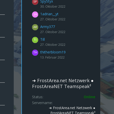
SpyStyx
30. Oktober 2022
1adrian__yt
27. Oktober 2022
Army377
27. Oktober 2022
Till
27. Oktober 2022
thitherbloom19
13. Februar 2022
➜ FrostArea.net Netzwerk ●
FrostAreaNET Teamspeak³
Status
Online
Servername
➜ FrostArea.net Netzwerk ●
FrostAreaNET Teamspeak³